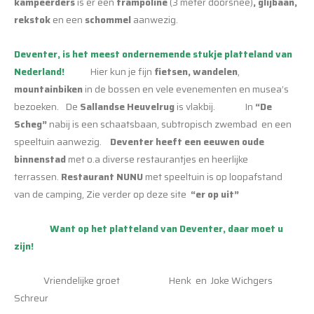
kampeerders
is er een
trampoline
(3 meter doorsnee)
, glijbaan,
rekstok
en een
schommel
aanwezig.
Deventer, is het meest ondernemende stukje platteland van
Nederland!
Hier kun je fijn
fietsen, wandelen
,
mountainbiken
in de bossen en vele evenementen en musea’s
bezoeken. De
Sallandse Heuvelrug
is vlakbij. In
“De
Scheg”
nabij is een schaatsbaan, subtropisch zwembad en een
speeltuin aanwezig.
Deventer heeft
een eeuwen oude
binnenstad
met o.a diverse restaurantjes en heerlijke
terrassen.
Restaurant
NUNU
met speeltuin is op loopafstand
van de camping, Zie verder op deze site
“er op uit”
Want op het platteland van Deventer, daar moet u
zijn!
Vriendelijke groet Henk en Joke Wichgers
Schreur