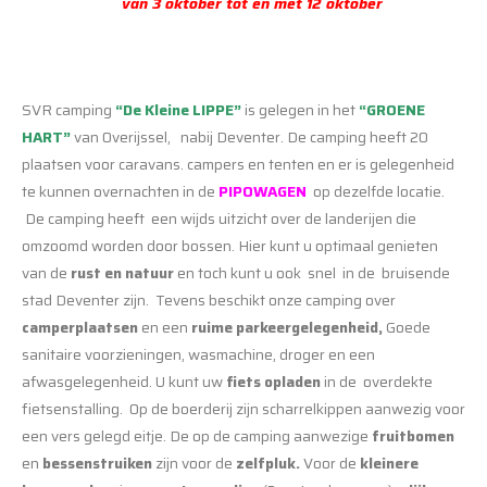
van 3 oktober tot en met 12 oktober
SVR camping
“De Kleine LIPPE”
is gelegen in het
“GROENE
HART”
van Overijssel, nabij Deventer. De camping heeft 20
plaatsen voor caravans. campers en tenten en er is gelegenheid
te kunnen overnachten in de
PIPOWAGEN
op dezelfde locatie.
De camping heeft een wijds uitzicht over de landerijen die
omzoomd worden door bossen. Hier kunt u optimaal genieten
van de
rust en natuur
en toch kunt u ook snel in de bruisende
stad Deventer zijn. Tevens beschikt onze camping over
camperplaatsen
en een
ruime parkeergelegenheid,
Goede
sanitaire voorzieningen, wasmachine, droger en een
afwasgelegenheid. U kunt uw
fiets
opladen
in de overdekte
fietsenstalling. Op de boerderij zijn scharrelkippen aanwezig voor
een vers gelegd eitje. De op de camping aanwezige
fruitbomen
en
bessenstruiken
zijn voor de
zelfpluk.
Voor de
kleinere